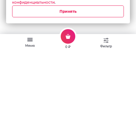
конфиденциальности
.
Принять
Меню
Фильтр
0 ₽
О заведении
Японская и паназиатская кухня с доставкой по Горно-Алтайску.
Доставка Роллы,вок,том-ям,рамен,уфо бургер,бабл ти,кофе.
ИП Головина О. В.
ИНН: 650115720927
ОГРН 324650000000745
Работает на платформе QR-Cafe. Все права защищены.
Политика
персональных данных
.
Оферта
.