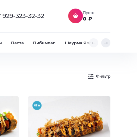
Пусто
 929-323-32-32
0 ₽
и
Паста
Пибимпап
Шаурма Японская
Закуски ф
Фильтр