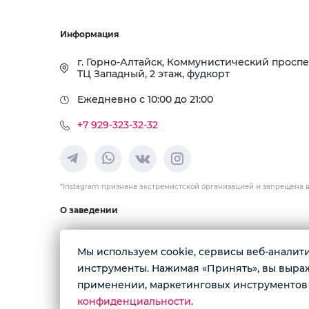
Информация
г. Горно-Алтайск, Коммунистический проспект
ТЦ Западный, 2 этаж, фудкорт
Ежедневно с 10:00 до 21:00
+7 929-323-32-32
*Instagram признана экстремистской организацией и запрещена 
О заведении
Японская и паназиатская кухня с доставкой по Горно-Ал
Мы используем cookie, сервисы веб-аналитик
Доставка Роллы,вок,том-ям,рамен,уфо бургер,бабл ти,
инструменты. Нажимая «Принять», вы выража
ИП Головина О. В.
ИНН: 650115720927
применении, маркетинговых инструментов 
ОГРН 324650000000745
конфиденциальности
.