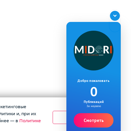
Добро пожаловать
0
Публикаций
аркетинговые
За неделю
литики и, при их
Принять
Смотреть
бнее — в
Политике