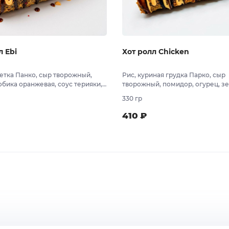
л Еbi
Хот ролл Chicken
ветка Панко, сыр творожный,
Рис, куриная грудка Парко, сыр
обика оранжевая, соус терияки,
творожный, помидор, огурец, з
йси
лук, соус чесночный, соус терия
330 гр
410
₽
В заказ
В