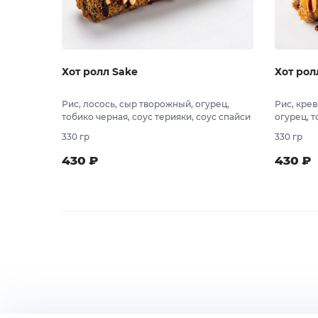
Хот ролл Sake
Хот рол
Рис, лосось, сыр творожный, огурец,
Рис, кре
тобико черная, соус терияки, соус спайси
огурец, т
соус спа
330 гр
330 гр
430
₽
430
₽
В заказ