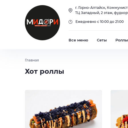
Холодные роллы
Холодный кофе
г. Горно-Алтайск, Коммунист
ТЦ Западный, 2 этаж, фудкор
Запеченные роллы
Лимонады
Ежедневно с 10:00 до 21:00
Роллы
Лимонад
Все меню
Сеты
Роллы
Главная
Хот роллы