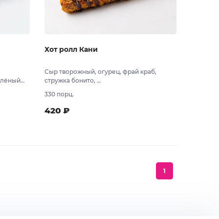
Хот ролл Кани
Сыр творожный, огурец, фрай краб,
елёный
стружка бонито,
ки
соус спайси, соус унаги
330 порц.
420
₽
 заказ
В заказ
1