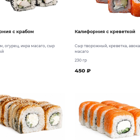
рния с крабом
Калифорния с креветкой
, огурец, икра масаго, сыр
Сыр творожный, креветка, авока
ый
масаго
230 гр
450
₽
В заказ
В