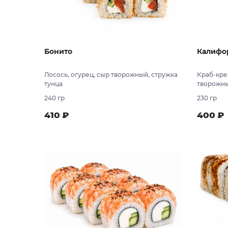
Бонито
Калифо
Лосось, огурец, сыр творожный, стружка
Краб-крем
тунца
творожн
240 гр
230 гр
410
₽
400
₽
В заказ