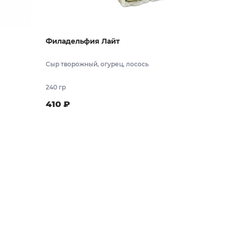
Филадельфия Лайт
Сыр творожный, огурец, лосось
240 гр
410
₽
 заказ
В заказ