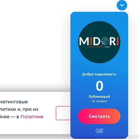
Добро пожаловать
0
Публикаций
аркетинговые
За неделю
литики и, при их
Принять
Смотреть
бнее — в
Политике