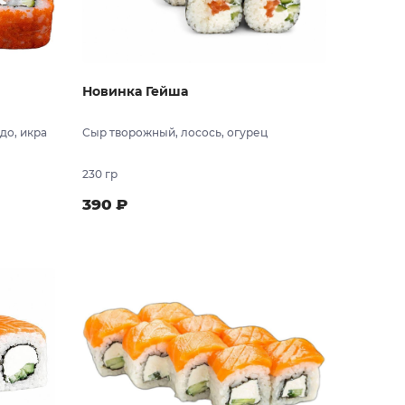
Новинка Гейша
до, икра
Сыр творожный, лосось, огурец
230 гр
390
₽
 заказ
В заказ