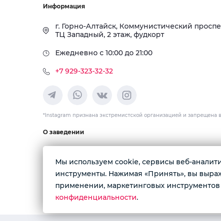
Информация
г. Горно-Алтайск, Коммунистический проспект
ТЦ Западный, 2 этаж, фудкорт
Ежедневно с 10:00 до 21:00
+7 929-323-32-32
*Instagram признана экстремистской организацией и запрещена 
О заведении
Японская и паназиатская кухня с доставкой по Горно-Ал
Мы используем cookie, сервисы веб-аналитик
Доставка Роллы,вок,том-ям,рамен,уфо бургер,бабл ти,
инструменты. Нажимая «Принять», вы выража
ИП Головина О. В.
ИНН: 650115720927
применении, маркетинговых инструментов 
ОГРН 324650000000745
конфиденциальности
.