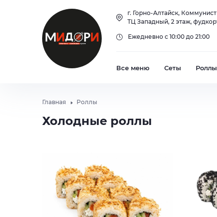
Холодные роллы
Холодный кофе
г. Горно-Алтайск, Коммунист
ТЦ Западный, 2 этаж, фудкор
Запеченные роллы
Лимонады
Ежедневно с 10:00 до 21:00
Роллы
Лимонад
Все меню
Сеты
Роллы
Главная
Роллы
Холодные роллы