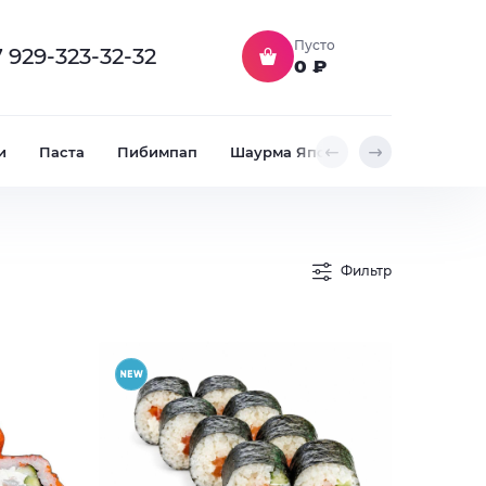
Пусто
 929-323-32-32
0 ₽
и
Паста
Пибимпап
Шаурма Японская
Закуски ф
Фильтр