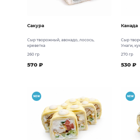
Сакура
Канада
Сыр творожный, авокадо, лосось,
Сыр твор
креветка
Унаги, к
260 гр
270 гр
570
₽
530
₽
В заказ