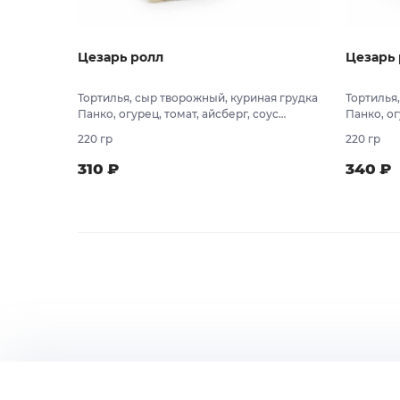
Цезарь ролл
Цезарь 
Тортилья, сыр творожный, куриная грудка
Тортилья
Панко, огурец, томат, айсберг, соус
Панко, ог
Цезарь, соус унаги.
Цезарь, с
220 гр
220 гр
310
₽
340
₽
В заказ