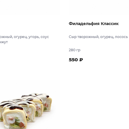
Филадельфия Классик
ожный, огурец, угорь, соус
Сыр творожный, огурец, лосось
унжут
280 гр
550
₽
В заказ
В