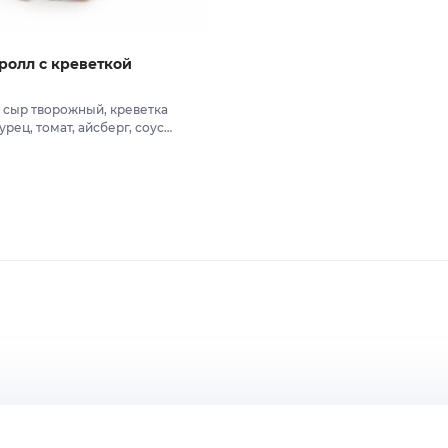
ролл с креветкой
, сыр творожный, креветка
урец, томат, айсберг, соус
оус унаги.
В заказ